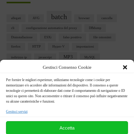
batch
allegati
AVG
browser
cancella
cli
configurazione automatica del proxy
DBdump
Disinstallazione
ESXi
falso positivo
file omonimi
firefox
HTTP
Hyper-V
impostazioni
MP3
indirizzo ip
javascript
MySQL
Perl
Gestisci Consenso Cookie
network monitor
outlook
PAC
pericolosi
ping
Per fornire le migliori esperienze, utilizziamo tecnologie come i cookie per
sbloccare
scheda di rete
Security
servizi
memorizzare e/o accedere alle informazioni del dispositivo. Il consenso a queste
Ubuntu
tecnologie ci permetterà di elaborare dati come il comportamento di navigazione o ID
snmp
Sophos
telnet
user32.dll
unici su questo sito. Non acconsentire o ritirare il consenso può influire negativamente
vista
vm
vmplayer
VMware
vmx
su alcune caratteristiche e funzioni.
windows
Gestisci servizi
webform
vSphere 5
win 7
WP
Accetta