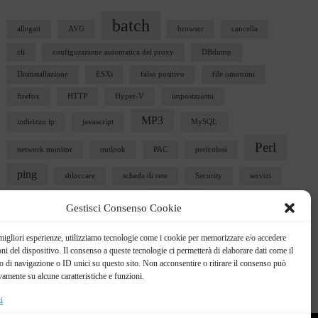
batch
allegati
AVG
browser
cancella
cli
configurazione automatica del proxy
DBdump
Disinstallazione
ESXi
falso positivo
file omonimi
firefox
HTTP
Hyper-V
impostazioni
MP3
indirizzo ip
javascript
MySQL
Perl
network monitor
outlook
PAC
pericolosi
ping
sbloccare
scheda di rete
Security
servizi
Ubuntu
snmp
Sophos
telnet
user32.dll
Gestisci Consenso Cookie
vista
vm
vmplayer
VMware
vmx
 migliori esperienze, utilizziamo tecnologie come i cookie per memorizzare e/o accedere
windows
oni del dispositivo. Il consenso a queste tecnologie ci permetterà di elaborare dati come il
webform
vSphere 5
win 7
di navigazione o ID unici su questo sito. Non acconsentire o ritirare il consenso può
vamente su alcune caratteristiche e funzioni.
WP
i