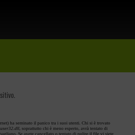
sitivo.
net) ha seminato il panico tra i suoi utenti. Chi si è trovato
user32.dll
, soprattutto chi è meno esperto, avrà tentato di
bagliano. Se avete cancellato o tentato di pulire il file vi siete