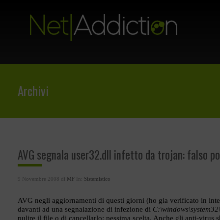
Archivi
AVG segnala user32.dll infetto da trojan: falso po
9 Novembre 2008 di
MF
In:
Sistemistico
AVG negli aggiornamenti di questi giorni (ho gia verificato in inter
davanti ad una segnalazione di infezione di
C:\windows\system32\
pulire il file o di cancellarlo: pessima scelta. Anche gli anti-virus s