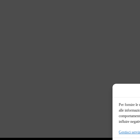
Per fornire le
alle informazi
comportamento 
influire negati
Gestisci serviz