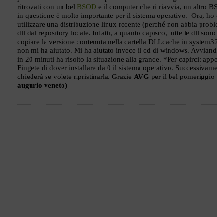
ritrovati con un bel
BSOD
e il computer che ri riavvia, un altro BS
in questione è molto importante per il sistema operativo.
Ora, ho 
utilizzare una distribuzione linux recente (perché non abbia prob
dll dal repository locale. Infatti, a quanto capisco, tutte le dll son
copiare la versione contenuta nella cartella DLLcache in system3
non mi ha aiutato. Mi ha aiutato invece il cd di windows. Avviando
in 20 minuti ha risolto la situazione alla grande.
*Per capirci: app
Fingete di dover installare da 0 il sistema operativo. Successivamen
chiederà se volete ripristinarla.
Grazie
AVG
per il bel pomeriggio 
augurio veneto)