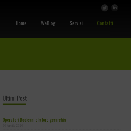
Home
WeBlog
Servizi
Contatti
Ultimi Post
Operatori Booleani e la loro gerarchia
30 Aprile 2020