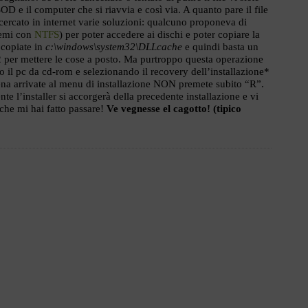
OD e il computer che si riavvia e così via. A quanto pare il file
cercato in internet varie soluzioni: qualcuno proponeva di
lemi con
NTFS
) per poter accedere ai dischi e poter copiare la
o copiate in
c:\windows\system32\DLLcache
e quindi basta un
2 per mettere le cose a posto. Ma purtroppo questa operazione
 il pc da cd-rom e selezionando il recovery dell’installazione*
ena arrivate al menu di installazione NON premete subito “R”.
te l’installer si accorgerà della precedente installazione e vi
che mi hai fatto passare!
Ve vegnesse el cagotto! (tipico