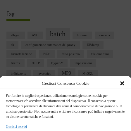
Tag
batch
allegati
AVG
browser
cancella
cli
configurazione automatica del proxy
DBdump
Disinstallazione
ESXi
falso positivo
file omonimi
firefox
HTTP
Hyper-V
impostazioni
MP3
indirizzo ip
javascript
MySQL
Gestisci Consenso Cookie
Perl
network monitor
outlook
PAC
pericolosi
ping
Per fornire le migliori esperienze, utilizziamo tecnologie come i cookie per
sbloccare
scheda di rete
Security
servizi
memorizzare e/o accedere alle informazioni del dispositivo. Il consenso a queste
Ubuntu
tecnologie ci permetterà di elaborare dati come il comportamento di navigazione o ID
snmp
Sophos
telnet
user32.dll
unici su questo sito. Non acconsentire o ritirare il consenso può influire negativamente
vista
vm
vmplayer
VMware
vmx
su alcune caratteristiche e funzioni.
windows
Gestisci servizi
webform
vSphere 5
win 7