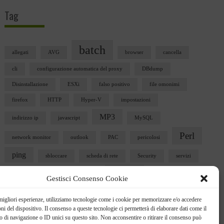
Tag
batch
allegati
AVG
browser
cancella
cli
configurazione automatica del proxy
DBdump
Disinstallazione
ESXi
falso positivo
file omonimi
firefox
HTTP
Hyper-V
impostazioni
MP3
indirizzo ip
javascript
MySQL
Perl
network monitor
outlook
PAC
pericolosi
ping
sbloccare
scheda di rete
Security
servizi
Ubuntu
snmp
Sophos
telnet
user32.dll
Gestisci Consenso Cookie
vista
vm
vmplayer
VMware
vmx
 migliori esperienze, utilizziamo tecnologie come i cookie per memorizzare e/o accedere
windows
oni del dispositivo. Il consenso a queste tecnologie ci permetterà di elaborare dati come il
webform
vSphere 5
win 7
di navigazione o ID unici su questo sito. Non acconsentire o ritirare il consenso può