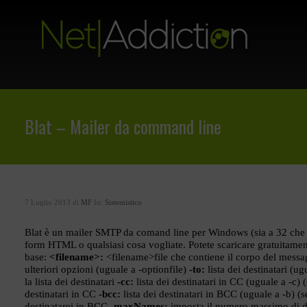
Blat – Mailer da command line
7 Luglio 2013 di
MF
In:
Sistemistico
Blat è un mailer SMTP da comand line per Windows (sia a 32 che a 
form HTML o qualsiasi cosa vogliate. Potete scaricare gratuitame
base:
<filename>:
<filename>file che contiene il corpo del messa
ulteriori opzioni (uguale a -optionfile)
-to:
lista dei destinatari (ug
la lista dei destinatari
-cc:
lista dei destinatari in CC (uguale a -c)
destinatari in CC
-bcc:
lista dei destinatari in BCC (uguale a -b) (
destinatarei in BCC
-maxNames:
imposta il numero massimo di de