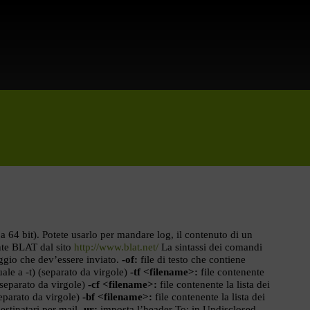
64 bit). Potete usarlo per mandare log, il contenuto di un
nte BLAT dal sito
http://www.blat.net/
La sintassi dei comandi
ggio che dev’essere inviato.
-of:
file di testo che contiene
uale a -t) (separato da virgole)
-tf <filename>:
file contenente
 (separato da virgole)
-cf <filename>:
file contenente la lista dei
separato da virgole)
-bf <filename>:
file contenente la lista dei
stinatari per mail
-ur:
imposta l’header To: in Undisclosed