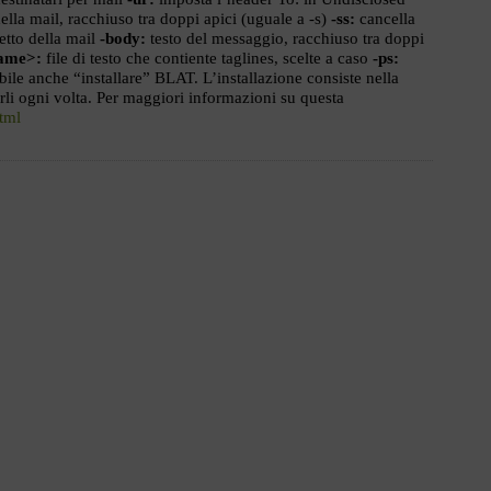
ella mail, racchiuso tra doppi apici (uguale a -s)
-ss:
cancella
etto della mail
-body:
testo del messaggio, racchiuso tra doppi
name>:
file di testo che contiente taglines, scelte a caso
-ps:
sibile anche “installare” BLAT. L’installazione consiste nella
arli ogni volta. Per maggiori informazioni su questa
html