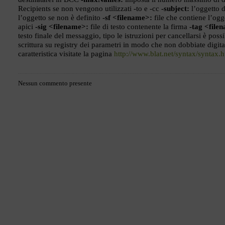
Recipients se non vengono utilizzati -to e -cc
-subject:
l’oggetto d
l’oggetto se non è definito
-sf <filename>:
file che contiene l’ogg
apici
-sig <filename>:
file di testo contenente la firma
-tag <file
testo finale del messaggio, tipo le istruzioni per cancellarsi è pos
scrittura su registry dei parametri in modo che non dobbiate digit
caratteristica visitate la pagina
http://www.blat.net/syntax/syntax.
Nessun commento presente